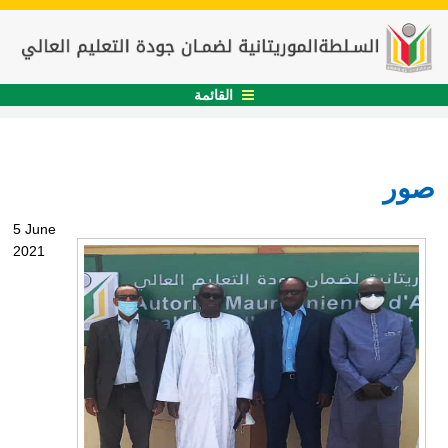
القائمة
صور
5 June
2021