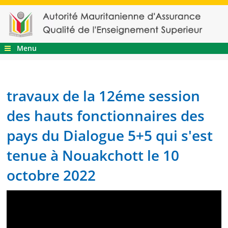
Menu
travaux de la 12éme session
des hauts fonctionnaires des
pays du Dialogue 5+5 qui s'est
tenue à Nouakchott le 10
octobre 2022