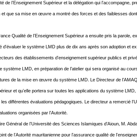
té de l'Enseignement Supérieur et la délégation qui l'accompagne, pré
et que sa mise en œuvre a montré des forces et des faiblesses dont l
rance Qualité de l'Enseignement Supérieur a ensuite pris la parole, exp
té d'évaluer le système LMD plus de dix ans après son adoption et expl
irecteurs des établissements d'enseignement supérieur publics et privé
e système LMD, en préparation de l’atelier qui sera organisé au cour
 futures de la mise en œuvre du système LMD. Le Directeur de l’AMAQE
ieur et qu'elle portera sur toutes les applications du système LMD, d
ar les différentes évaluations pédagogiques. Le directeur a remercié l
luations organisées par l'Autorité.
re Général de l'Université des Sciences Islamiques d’Aioun, M. Abdal
int de l'Autorité mauritanienne pour l'assurance qualité de l'enseig